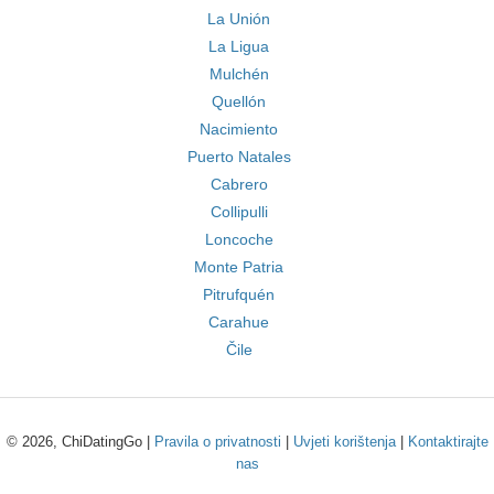
La Unión
La Ligua
Mulchén
Quellón
Nacimiento
Puerto Natales
Cabrero
Collipulli
Loncoche
Monte Patria
Pitrufquén
Carahue
Čile
© 2026, ChiDatingGo |
Pravila o privatnosti
|
Uvjeti korištenja
|
Kontaktirajte
nas