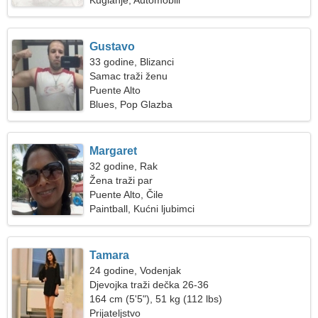
Kuglanje, Automobili
Gustavo
33 godine, Blizanci
Samac traži ženu
Puente Alto
Blues, Pop Glazba
Margaret
32 godine, Rak
Žena traži par
Puente Alto, Čile
Paintball, Kućni ljubimci
Tamara
24 godine, Vodenjak
Djevojka traži dečka 26-36
164 cm (5'5"), 51 kg (112 lbs)
Prijateljstvo